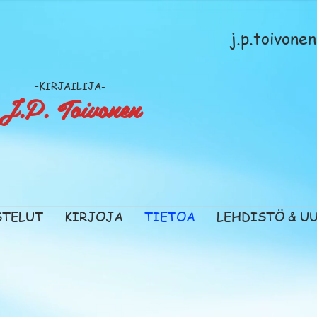
j.p.toivon
-
KIRJAILIJA-
J.P. Toivonen
STELUT
KIRJOJA
TIETOA
LEHDISTÖ & U