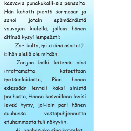
kasvavia punakukalli-sia pensaita.
Hän kohotti pientä sormeaan ja
sanoi jotain epämääräistä
vauvojen kielellä, jolloin hänen
äitinsä kysyi lempeästi:
- Zar-kulta, mitä sinä osoitat?
Eihän siellä ole mitään.
Zargon laski kätensä alas
irrottamatta katsettaan
metsänlaidasta. Pian hänen
edessään lenteli kaksi sinistä
perhosta. Hänen kasvoilleen levisi
leveä hymy, jol-loin pari hänen
suuhunsa vastapuhjennutta
etuhammasta tuli näkyviin.
- Ai, perhosiako sinä katselet.