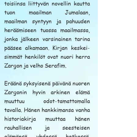
toisiinsa liittyvän novellin kautta
tuon maailman Jumalaan,
maailman syntyyn ja pahuuden
heräämiseen tuossa maailmassa,
jonka jälkeen varsinainen tarina
pääsee alkamaan. Kirjan keskei-
simmät henkilöt ovat nuori herra
Zargon ja velho Serafim.
Eräänä syksyisenä päivänä nuoren
Zargonin hyvin arkinen elämä
muuttuu odot-tamattomalla
tavalla. Hänen hankkimansa vanha
historiakirja muuttaa hänen
rauhallisen ja seesteisen
elämänsä yhdessä hetkessä.