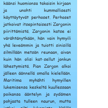
käänsi huomionsa takaisin kirjaan
ja unohti kummallisesti
käyttäytyvät perhoset. Perhoset
jatkoivat itsepintaisesti Zargonin
piirittämistä. Zargonin katse ei
värähtänytkään, hän vain hymyili
yhä leveämmin ja tuiotti sinisillä
silmillään metsän reunaan, aivan
kuin hän olisi kat-sellut jonkun
lähestymistä. Pian Zargon alkoi
jälleen äännellä omalla kielellään.
Maritima myhähti hymyillen
lukemisensa keskeltä kuullessaan
poikansa ääntelyn ja sydämen
pohjasta tulleen naurun, mutta
jatkoi silti lukemista. Välillä