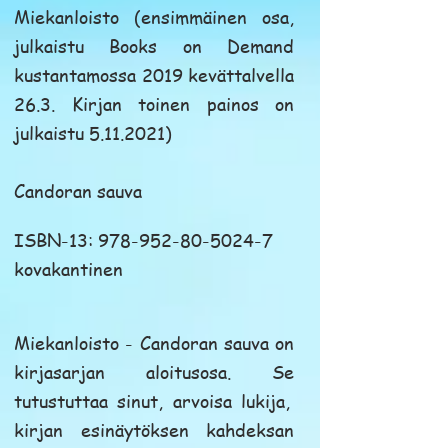
M
iekanloisto (ensimmäinen osa,
julkaistu Books on Demand
kustantamossa 2019 kevättalvella
26.3. Kirjan toinen painos on
julkaistu
5.11.2021)
Candoran sauva
ISBN-13:
978-952-80-5024-7
kovakantinen
Miekanloisto - Candoran sauva
on
kirjasarjan aloitusosa. Se
tutustuttaa sinut, arvoisa lukija,
kirjan esinäytöksen kahdeksan