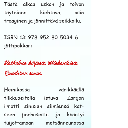
Tästä alkaa uskon ja toivon
täyteinen kiehtova, osin
traaginen ja jännittävä seikkailu.
ISBN-13:
978-952-80-5034-6
jätti
pokkari
Katkelma kirjasta Miekanloisto
Candoran sauva
Heinikossa värikkäällä
tilkkupeitolla istuva Zargon
irrotti sinisien silmiensä kat-
seen perhosesta ja kääntyi
tuijottamaan metsänreunassa