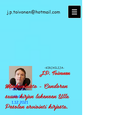
j.p.toivonen@hotmail.com
-
KIRJAILIJA-
J.P. Toivonen
Miekanloisto - Candoran
sauva kirjan lukeneen Ulla
Lähde
1.12.2021
Pesolan arviointi kirjasta.