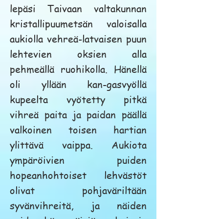
lepäsi Taivaan valtakunnan
kristallipuumetsän valoisalla
aukiolla vehreä-latvaisen puun
lehtevien oksien alla
pehmeällä ruohikolla. Hänellä
oli yllään kan-gasvyöllä
kupeelta vyötetty pitkä
vihreä paita ja paidan päällä
valkoinen toisen hartian
ylittävä vaippa. Aukiota
ympäröivien puiden
hopeanhohtoiset lehvästöt
olivat pohjaväriltään
syvänvihreitä, ja näiden