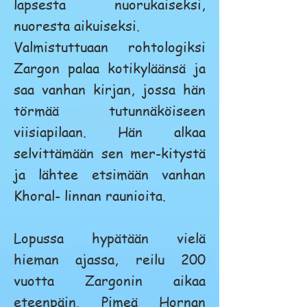
lapsesta nuorukaiseksi,
nuoresta aikuiseksi.
Valmistuttuaan rohtologiksi
Zargon palaa kotikyläänsä ja
saa vanhan kirjan, jossa hän
törmää tutunnäköiseen
viisiapilaan. Hän alkaa
selvittämään sen mer-kitystä
ja lähtee etsimään vanhan
Khoral- linnan raunioita.
Lopussa hypätään vielä
hieman ajassa, reilu 200
vuotta Zargonin aikaa
eteenpäin. Pimeä Hornan