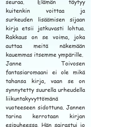
seuraa. Elämän täytyy
kuitenkin voittaa ja
surkeuden lisäämisen sijaan
kirja etsii jatkuvasti lohtua.
Rakkaus on se voima, joka
auttaa meitä näkemään
kauemmas itsemme ympärille.
Janne Toivosen
fantasiaromaani ei ole mikä
tahansa kirja, vaan se on
synnytetty suurella urheudella
liikuntakyvyttömänä
vuoteeseen sidottuna. Jannen
tarina kerrotaan kirjan
esipuheessa. Hän sairastui jo