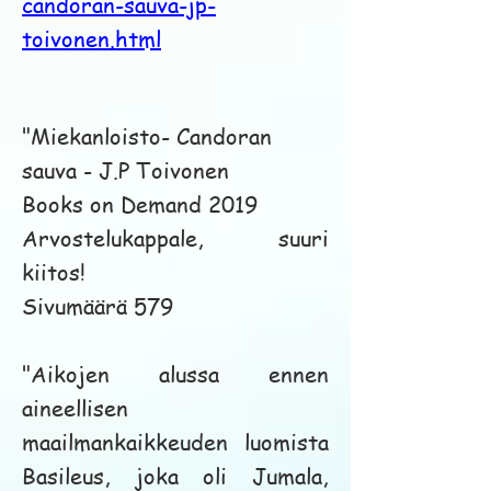
candoran-sauva-jp-
toivonen.html
"Miekanloisto- Candoran
sauva - J.P Toivonen
Books on Demand 2019
Arvostelukappale, suuri
kiitos!
Sivumäärä 579
"Aikojen alussa ennen
aineellisen
maailmankaikkeuden luomista
Basileus, joka oli Jumala,