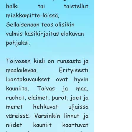
halki tai taistellut
miekkamitte-löissä.
Sellaisenaan teos olisikin
valmis käsikirjoitus elokuvan
pohjaksi.
To
ivosen kieli on runsasta ja
maalailevaa. Erityisesti
luontokuvaukset ovat hyvin
kauniita. Taivas ja maa,
ruohot, eläimet, purot, joet ja
meret hehkuvat uljaissa
väreissä. Varsinkin linnut ja
niidet kauniit kaartuvat