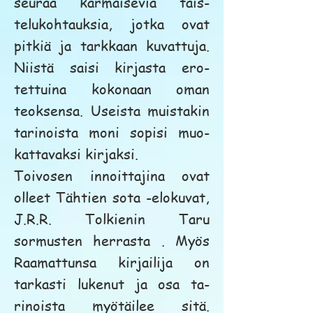
seuraa karmaisevia tais-
telukohtauksia, jotka ovat
pitkiä ja tarkkaan kuvattuja.
Niistä saisi kirjasta ero-
tettuina kokonaan oman
teoksensa. Useista muistakin
tarinoista moni sopisi muo-
kattavaksi kirjaksi.
Toivosen innoittajina ovat
olleet Tähtien sota -elokuvat,
J.R.R. Tolkienin Taru
sormusten herrasta . Myös
Raamattunsa kirjailija on
tarkasti lukenut ja osa ta-
rinoista myötäilee sitä.