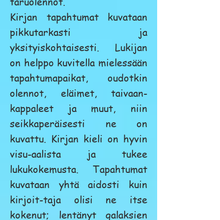
taruolennot.
Kirjan tapahtumat kuvataan
pikkutarkasti ja
yksityiskohtaisesti. Lukijan
on helppo kuvitella mielessään
tapahtumapaikat, oudotkin
olennot, eläimet, taivaan-
kappaleet ja muut, niin
seikkaperäisesti ne on
kuvattu. Kirjan kieli on hyvin
visu-aalista ja tukee
lukukokemusta. Tapahtumat
kuvataan yhtä aidosti kuin
kirjoit-taja olisi ne itse
kokenut; lentänyt galaksien