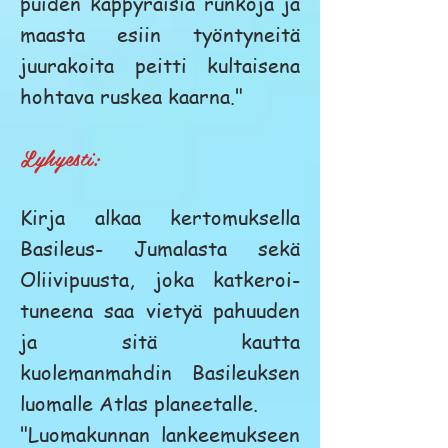
puiden käppyräisiä runkoja ja
maasta esiin työntyneitä
juurakoita peitti kultaisena
hohtava ruskea kaarna."
Lyhyesti:
Kirja alkaa kertomuksella
Basileus- Jumalasta sekä
Oliivipuusta, joka katkeroi-
tuneena saa vietyä pahuuden
ja sitä kautta
kuolemanmahdin Basileuksen
luomalle Atlas planeetalle.
"Luomakunnan lankeemukseen