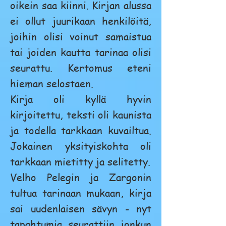
oikein saa kiinni. Kirjan alussa
ei ollut juurikaan henkilöitä,
joihin olisi voinut samaistua
tai joiden kautta tarinaa olisi
seurattu. Kertomus eteni
hieman selostaen.
Kirja oli kyllä hyvin
kirjoitettu, teksti oli kaunista
ja todella tarkkaan kuvailtua.
Jokainen yksityiskohta oli
tarkkaan mietitty ja selitetty.
Velho Pelegin ja Zargonin
tultua tarinaan mukaan, kirja
sai uudenlaisen sävyn - nyt
tapahtumia seurattiin jonkun