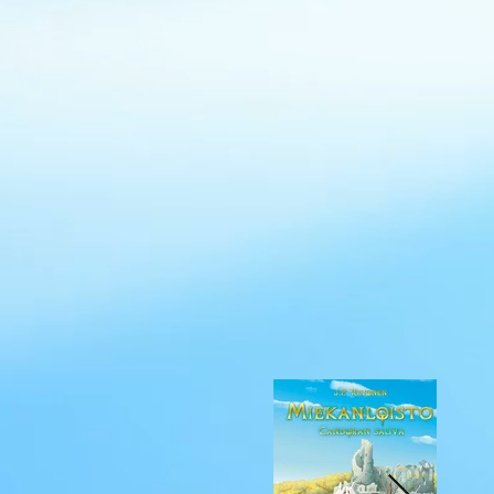
Ote Miekanl
J.P. Toivonen on 
peikkojen, haltij
hahmoja.
Kirja