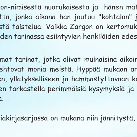
on-nimisestä nuorukaisesta ja hänen mat
tta, jonka aikana hän joutuu "kohtalon"
stä taistelua. Vaikka Zargon on kertomuks
den tarinassa esiintyvien henkilöiden ede
at tarinat, jotka olivat muinaisina aikoi
kiehtovat monia meistä. Hyppää mukaan ark
en, yllätykselliseen ja hämmästyttävään 
en tarkastella perimmäisiä kysymyksiä ja 
a.
iakirjasarjassa on mukana niin jännitystä, 