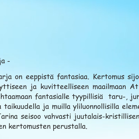
rja -
sarja on eeppistä fantasiaa. Kertomus sij
ttiseen ja kuvitteelliseen maailmaan Atl
ohtaamaan fantasialle tyypillisiä taru-, ju
 taikuudella ja muilla yliluonnollisilla ele
Tarina seisoo vahvasti juutalais-kristilli
en kertomusten perustalla.