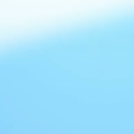
oisto Candoran sauva -kirja-
luonut jännittävän fantasiamaailman, jossa
oiden ja velhojen lisäksi seikkailee Jumalia