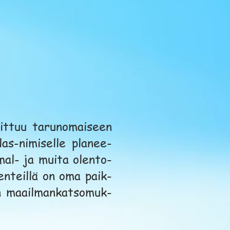
The Tower of the Rising Moon
00:00
Klimenko Music
oittuu tarunomaiseen
as-nimiselle planee-
mal- ja muita olento-
menteillä on oma paik-
sen maailmankatsomuk-