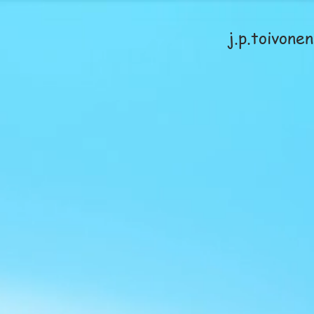
j.p.toivon
-
KIRJAILIJA-
J.P. Toivonen
STELUT
KIRJOJA
TIETOA
LEHDISTÖ & U