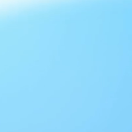
arvostelusta
 perinteisten
 ja pimeyden