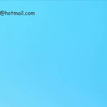
en@hotmail.com
UTISET
OTA YHTEYTTÄ