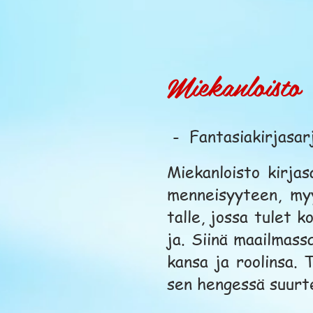
Miekanloisto
- Fantasiakirjasa
Miekanloisto kirja
menneisyyteen, myy
talle, jossa tulet k
ja. Siinä maailmassa
kansa ja roolinsa. 
sen hengessä suurt