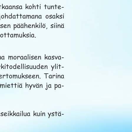
kaansa kohti tunte-
 johdattamana osaksi
en päähenkilö, siinä
sottamuksia.
na moraalisen kasva-
itodellisuuden ylit-
kertomukseen. Tarina
miettiä hyvän ja pa-
seikkailua kuin ystä-