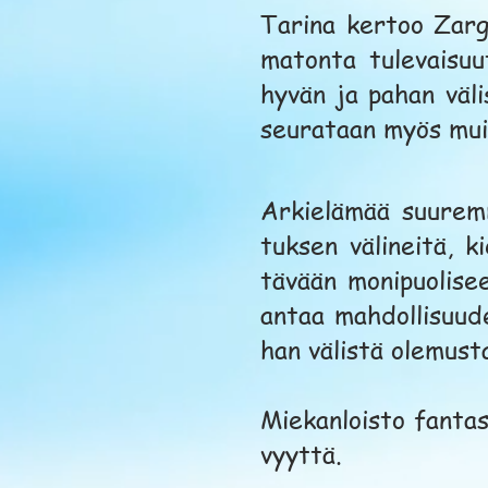
Tarina kertoo Zarg
matonta tulevaisuu
hyvän ja pahan väli
seurataan myös mui
Arkielämää suuremm
tuksen välineitä, 
tävään monipuolise
nland
-oma sivu
antaa mahdollisuud
han välistä olemust
Miekanloisto fantas
vyyttä.